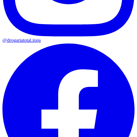
@drogariatotal.iraja